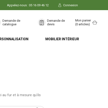
Appelez-nous :
05 16 09 46 12
Connexion
Mon panier
Demande de
Demande de
catalogue
devis
(0 articles)
RSONNALISATION
MOBILIER INTÉRIEUR
i au fur et à mesure qu'ils