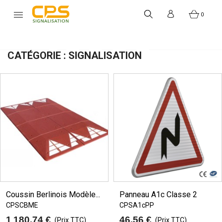


0
CATÉGORIE : SIGNALISATION
Coussin Berlinois Modèle...
Panneau A1c Classe 2
CPSCBME
CPSA1cPP
1 180,74 €
46,56 €
(Prix TTC)
(Prix TTC)