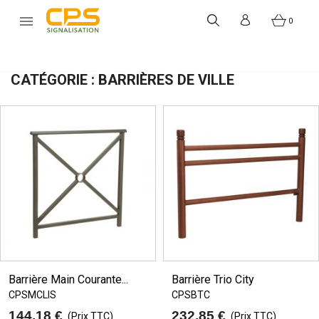


0
CATÉGORIE : BARRIÈRES DE VILLE
Barrière Main Courante...
Barrière Trio City
CPSMCLIS
CPSBTC
144,18 €
232,85 €
(Prix TTC)
(Prix TTC)